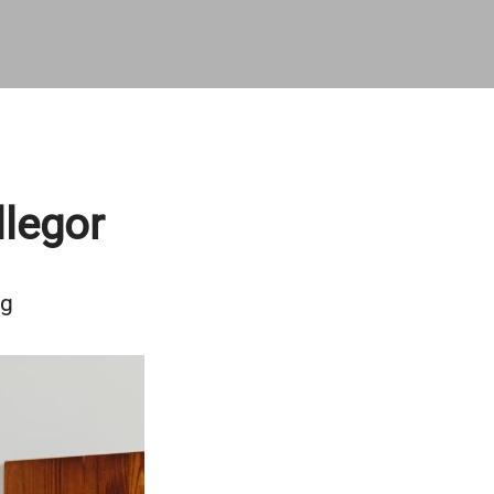
legor
ag