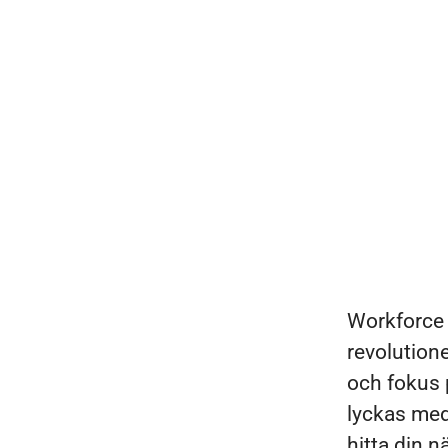
Träffa Lisa - vår nya kollega!
Workforce 
revolutione
och fokus p
lyckas med
hitta din 