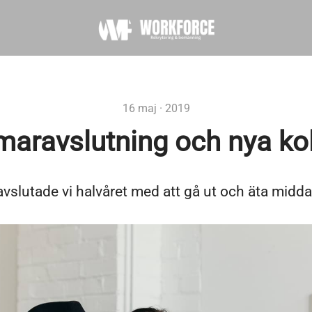
16 maj · 2019
aravslutning och nya kol
avslutade vi halvåret med att gå ut och äta midd
.