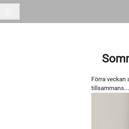
Dela sidan
KARRIÄRMENY
Somm
Förra veckan 
tillsammans..