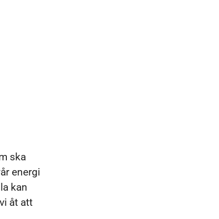
om ska
vår energi
lla kan
i åt att