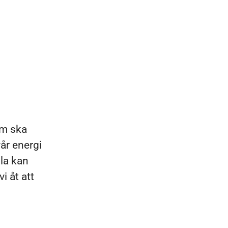
om ska
vår energi
lla kan
i åt att