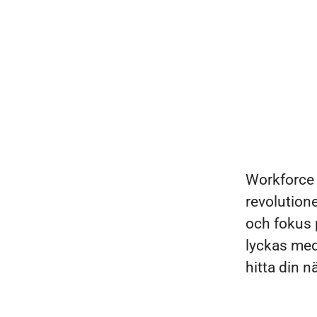
Workforce 
revolutione
och fokus p
lyckas med
hitta din 